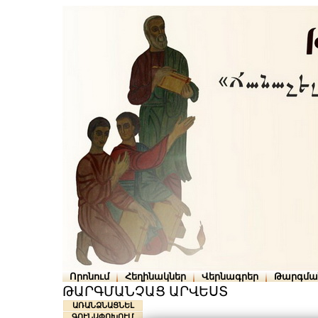
Որոնում
Հեղինակներ
Վերնագրեր
Թարգմա
ԹԱՐԳՄԱՆՉԱՑ ԱՐՎԵՍՏ
ԱՌԱՆՁՆԱՑՆԵԼ
ԳՈՒՆԱՓՈԽՈՒՄ