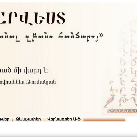
Տուն
Օգնություն
ՆԱԽԱՊԱՏՎՈՒԹՅՈՒՆՆԵՐ
թվեր
Ձևաչափեր
Վերնագրեր Ա-Ֆ