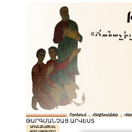
Որոնում
Հեղինակներ
Վե
ԹԱՐԳՄԱՆՉԱՑ ԱՐՎԵՍՏ
ԱՌԱՆՁՆԱՑՆԵԼ
ԳՈՒՆԱՓՈԽՈՒՄ