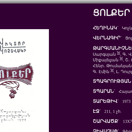
ՑՈԼՔԵՐ
ՀԵՂԻՆԱԿ`
Կոչև
ՎԵՐՆԱԳԻՐ`
Ցոլ
ԹԱՐԳՄԱՆԻՉՆԵ
W
Սարգսյան
, Գ․
W
Միքայելյան
, Շ
Հենր․ Թումանյա
W
Գ․ Էմին
, Լ․ Դու
ՏՊԱԳՐՈՒԹՅԱՆ 
ՏՊԱՐԱՆ`
Հայա
ՏԱՐԵԹԻՎ`
1973
ԷՋ`
211, 1 չհ.
ՇԱՐՎԱԾՔ`
13X7
ՁԵՎԱՉԱՓ`
Գիր