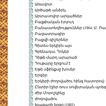
Առավոտ
Արծաթե անձրև
Արտասովոր արկածներ
Բալթիական էտյուդ
Բանաստեղծություններ (1964, Մ․ Ռա
Բացատրագիր
Բաքվի գիշերներ
Գիտես երկիրն այս
Գրենադա; Դոկեր
Դիթե-մարդ արարած
Դութարը երգում է
Եթե սֆինքսը խոսեր
Երգեր
Երկերի ժողովածու հինգ հատորով։ Հա
Ընտիր էջեր ռուս սովետական պոե
Ժիր Մորոշկինը
Ժողովածու
Խազարի երգը (1982)