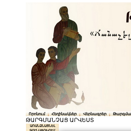
Որոնում
Հեղինակներ
Վերնագրեր
Թարգմա
ԹԱՐԳՄԱՆՉԱՑ ԱՐՎԵՍՏ
ԱՌԱՆՁՆԱՑՆԵԼ
ԳՈՒՆԱՓՈԽՈՒՄ