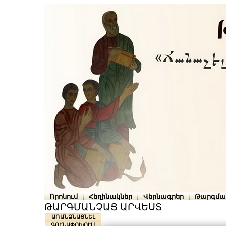
Որոնում
Հեղինակներ
Վերնագրեր
Թարգմա
ԹԱՐԳՄԱՆՉԱՑ ԱՐՎԵՍՏ
ԱՌԱՆՁՆԱՑՆԵԼ
ԳՈՒՆԱՓՈԽՈՒՄ