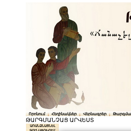
Որոնում
Հեղինակներ
Վերնագրեր
Թարգմա
ԹԱՐԳՄԱՆՉԱՑ ԱՐՎԵՍՏ
ԱՌԱՆՁՆԱՑՆԵԼ
ԳՈՒՆԱՓՈԽՈՒՄ