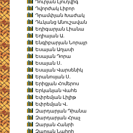
Դուրյան Լյուդվիգ
Դվորժակ Լիբոր
Դրամփյան Խաժակ
Դևկանց Անուշավան
Եդիգարյան Լիանա
Եղիայան Ա.
Ենգիբարյան Նորայր
Եսայան Աղասի
Եսայան Դորա
Եսայան Ս․
Եսայան Վարսենիկ
Երանոսյան Ս․
Երիցյան Հոմերոս
Երկանյան Վահե
Եփրեմյան Լիլիթ
Եփրեմյան Վ․
Զարդարյան Դիանա
Զարդարյան Հրաչ
Զարյան Հանրի
Զարյան Նաիրի