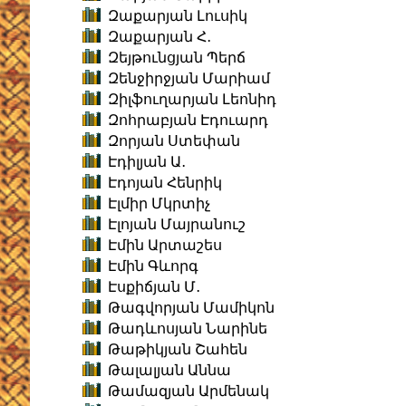
Զաքարյան Լուսիկ
Զաքարյան Հ․
Զեյթունցյան Պերճ
Զենջիրջյան Մարիամ
Զիլֆուղարյան Լեոնիդ
Զոհրաբյան Էդուարդ
Զորյան Ստեփան
Էդիլյան Ա․
Էդոյան Հենրիկ
Էլմիր Մկրտիչ
Էլոյան Մայրանուշ
Էմին Արտաշես
Էմին Գևորգ
Էսքիճյան Մ․
Թագվորյան Մամիկոն
Թադևոսյան Նարինե
Թաթիկյան Շահեն
Թալալյան Աննա
Թամազյան Արմենակ