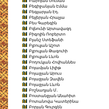
Բարոյան Սուսան
Բեգիջանյան Էմմա
Բեգլարյան Էդ․
Բեյլերյան Հրաչյա
Բես Գարեգին
Բզնունի Արտավազդ
Բիգոլին Ռոբերտո
Բլանշ Ստեֆանի
Բլբուլյան Աշոտ
Բլբուլյան Թագուհի
Բլբուլյան Լևոն
Բոդուկյան Հովհաննես
Բոյամյան Լիլիթ
Բոյաջյան Արուս
Բոյաջյան Զավեն
Բոյաջյան Լևոն
Բոշնաղյան Մ․
Բոստանջյան Անահիտ
Բոտանովա Կատերինա
Բորյան Գուրգեն