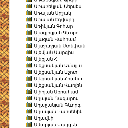
Աթաբեկյան Ներսես
Աթայան Արշակ
Աթայան Էդվարդ
Աթիկյան Գոհար
Ալագյոզյան Գևորգ
Ալազան Վահրամ
Ալաջաջյան Ստեփան
Ալեմյան Սարգիս
Ալեքյան Հ․
Ալեքսանյան Ամալյա
Ալեքսանյան Աշոտ
Ալեքսանյան Հրանտ
Ալեքսանյան Վառլեն
Ալիքյան Աբրահամ
Աղայան Ղազարոս
Աղաջանյան Գևորգ
Աղասյան Վարսենիկ
Աղավնի
Ամարյան Վազգեն