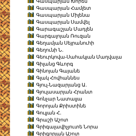
Գասպարյան Խորեն
Գասպարյան Համլետ
Գասպարյան Միլենա
Գասպարյան Սամվել
Գարագաշյան Մադլեն
Գարգալոյան Ռուզան
Գեղամյան Սեյրանուհի
Գեղունի Ն․
Գեուրկովա-Սահակյան Մաղվալա
Գիլանց Գևորգ
Գինոյան Գայանե
Գլակ Հովհաննես
Գյուլ-Նազարյանց Ա․
Գյուլասարյան Հրանտ
Գոնչար Նատալյա
Գորոյան Քրիստինե
Գուլյան Հ․
Գրաշի Աշոտ
Գրիգալավիչյուտե Նորա
Գրիգորյան Աշոտ