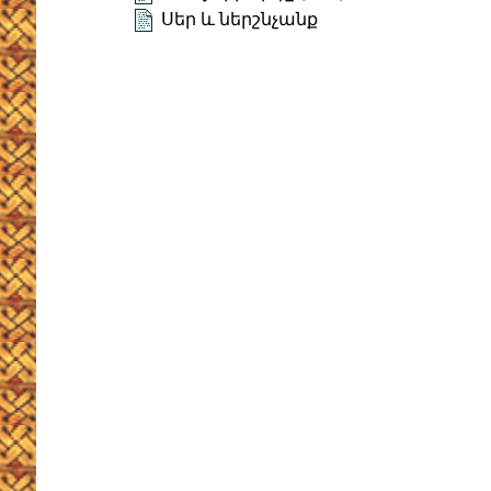
Սեր և ներշնչանք