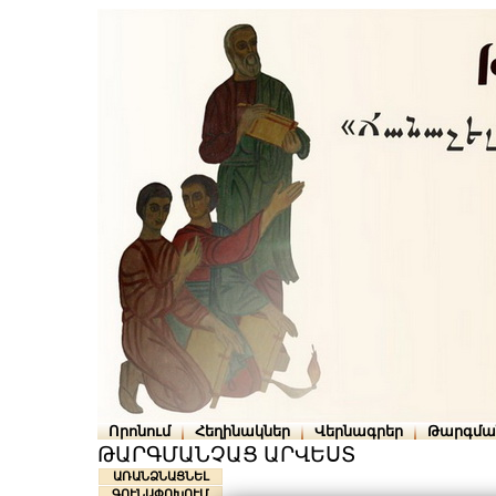
Որոնում
Հեղինակներ
Վերնագրեր
Թարգմա
ԹԱՐԳՄԱՆՉԱՑ ԱՐՎԵՍՏ
ԱՌԱՆՁՆԱՑՆԵԼ
ԳՈՒՆԱՓՈԽՈՒՄ