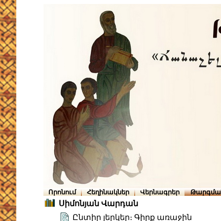
Որոնում
Հեղինակներ
Վերնագրեր
Թարգմա
Սիմոնյան Վարդան
Ընտիր յերկեր։ Գիրք առաջին