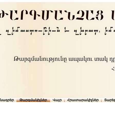
րնագրեր
Թարգմանիչներ
Վայր
Հրատարակիչներ
Տարե