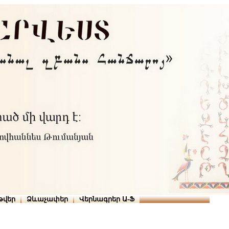
Տուն
Օգնություն
ՆԱԽԱՊԱՏՎՈՒԹՅՈՒՆՆԵՐ
թարգմանիչներ
թվեր
Ձևաչափեր
Վերնագրեր Ա-Ֆ