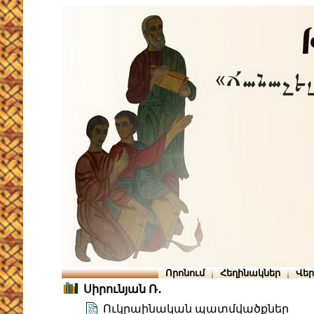
Որոնում
Հեղինակներ
Վե
Սիրունյան Ռ․
Ուկրաինական պատմվածքներ