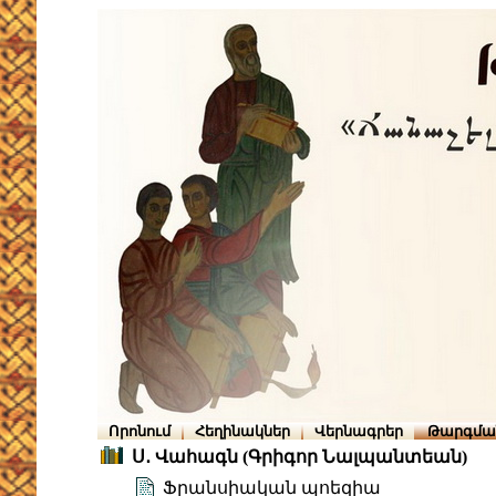
Որոնում
Հեղինակներ
Վերնագրեր
Թարգմա
Ս․ Վահագն (Գրիգոր Նալպանտեան)
Ֆրանսիական պոեզիա