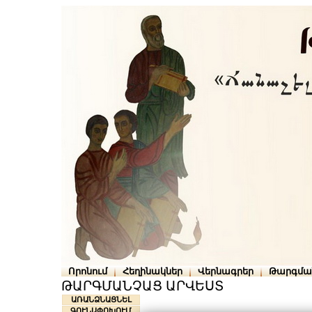
Որոնում
Հեղինակներ
Վերնագրեր
Թարգմա
ԹԱՐԳՄԱՆՉԱՑ ԱՐՎԵՍՏ
ԱՌԱՆՁՆԱՑՆԵԼ
ԳՈՒՆԱՓՈԽՈՒՄ