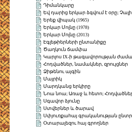
Դիմանկարը
Եվ դարից երկար ձգվում է օրը; Չալիկ
Երեք վիպակ (1965)
Երկար Մոլնը (1978)
Երկար Մոլնը (2013)
Էգլեթիերների ընտանիքը
Ծաղկուն ճամփա
Կարլոս IX-ի թագավորության ժամ
Հոդվածներ, նամակներ, զրույցներ
Ձիթենու այգին
Մայրիկ
Մարդկանց երկիրը
Նոա նոա; Առաջ և հետո; Հոդվածնե
Սգավոր ձյունը
Ստվերներ և ծարավ
Սփյուռքահայ գրականության ընտ
Օտարալեզու հայ գրողներ