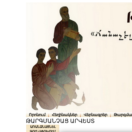
Որոնում
Հեղինակներ
Վերնագրեր
Թարգմա
ԹԱՐԳՄԱՆՉԱՑ ԱՐՎԵՍՏ
ԱՌԱՆՁՆԱՑՆԵԼ
ԳՈՒՆԱՓՈԽՈՒՄ