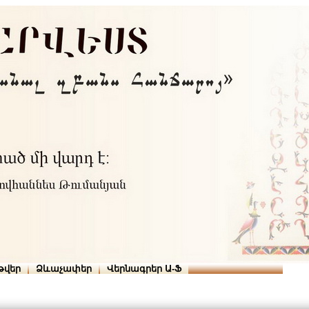
Տուն
Օգնություն
ՆԱԽԱՊԱՏՎՈՒԹՅՈՒՆՆԵՐ
թվեր
Ձևաչափեր
Վերնագրեր Ա-Ֆ