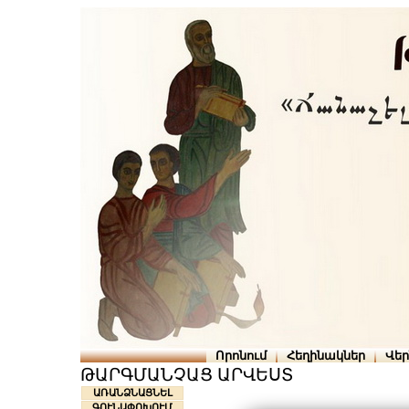
Որոնում
Հեղինակներ
Վե
ԹԱՐԳՄԱՆՉԱՑ ԱՐՎԵՍՏ
ԱՌԱՆՁՆԱՑՆԵԼ
ԳՈՒՆԱՓՈԽՈՒՄ