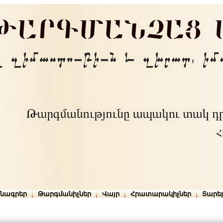
րնագրեր
Թարգմանիչներ
Վայր
Հրատարակիչներ
Տարե