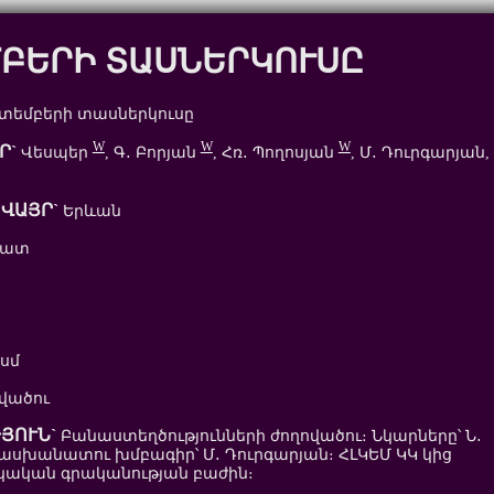
ԲԵՐԻ ՏԱՍՆԵՐԿՈՒՍԸ
տեմբերի տասներկուսը
W
W
W
Ր`
Վեսպեր
, Գ․ Բորյան
, Հռ․ Պողոսյան
, Մ․ Դուրգարյան,
ՎԱՅՐ`
Երևան
րատ
 սմ
վածու
ՅՈՒՆ`
Բանաստեղծությունների ժողովածու։ Նկարները՝ Ն․
տասխանատու խմբագիր՝ Մ․ Դուրգարյան։ ՀԼԿԵՄ ԿԿ կից
կան գրականության բաժին։