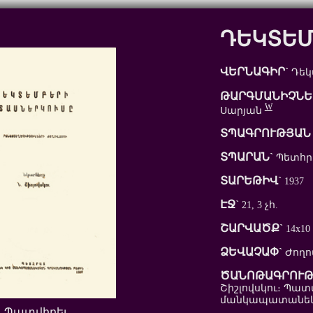
ԴԵԿՏԵՄ
ՎԵՐՆԱԳԻՐ`
Դեկ
ԹԱՐԳՄԱՆԻՉՆԵ
W
Սարյան
ՏՊԱԳՐՈՒԹՅԱՆ 
ՏՊԱՐԱՆ`
Պետհ
ՏԱՐԵԹԻՎ`
1937
ԷՋ`
21, 3 չհ.
ՇԱՐՎԱԾՔ`
14x10
ՁԵՎԱՉԱՓ`
Ժողո
ԾԱՆՈԹԱԳՐՈՒԹ
Շիշլովսկու։ Պա
մանկապատանեկա
Պատվիրել