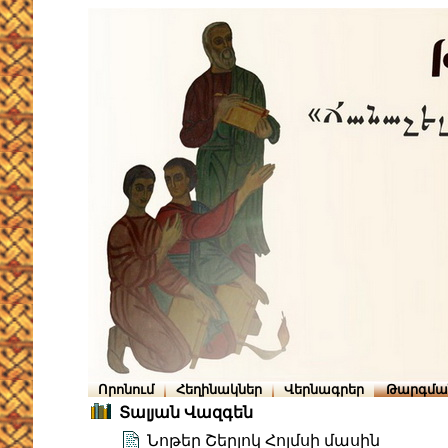
Որոնում
Հեղինակներ
Վերնագրեր
Թարգմա
Տալյան Վազգեն
Նոթեր Շերլոկ Հոլմսի մասին