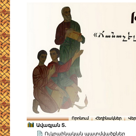
Որոնում
Հեղինակներ
Վե
Ավագյան Տ․
Ուկրաինական պատմվածքներ