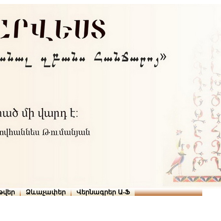
Տուն
Օգնություն
ՆԱԽԱՊԱՏՎՈՒԹՅՈՒՆՆԵՐ
թարգմանիչներ
թվեր
Ձևաչափեր
Վերնագրեր Ա-Ֆ