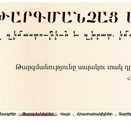
րնագրեր
Թարգմանիչներ
Վայր
Հրատարակիչներ
Տարե