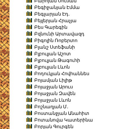
Բարոյան Սուսան
Բեգիջանյան Էմմա
Բեգլարյան Էդ․
Բեյլերյան Հրաչյա
Բես Գարեգին
Բզնունի Արտավազդ
Բիգոլին Ռոբերտո
Բլանշ Ստեֆանի
Բլբուլյան Աշոտ
Բլբուլյան Թագուհի
Բլբուլյան Լևոն
Բոդուկյան Հովհաննես
Բոյամյան Լիլիթ
Բոյաջյան Արուս
Բոյաջյան Զավեն
Բոյաջյան Լևոն
Բոշնաղյան Մ․
Բոստանջյան Անահիտ
Բոտանովա Կատերինա
Բորյան Գուրգեն