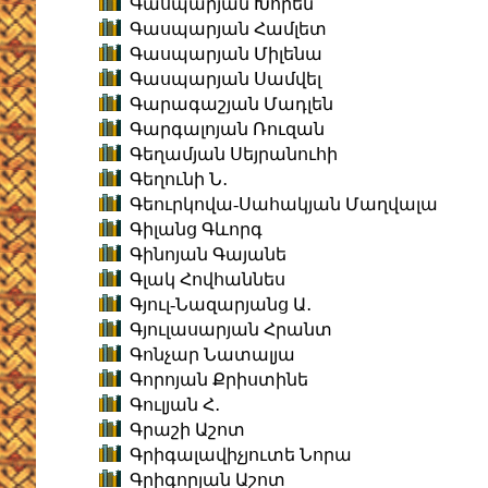
Գասպարյան Խորեն
Գասպարյան Համլետ
Գասպարյան Միլենա
Գասպարյան Սամվել
Գարագաշյան Մադլեն
Գարգալոյան Ռուզան
Գեղամյան Սեյրանուհի
Գեղունի Ն․
Գեուրկովա-Սահակյան Մաղվալա
Գիլանց Գևորգ
Գինոյան Գայանե
Գլակ Հովհաննես
Գյուլ-Նազարյանց Ա․
Գյուլասարյան Հրանտ
Գոնչար Նատալյա
Գորոյան Քրիստինե
Գուլյան Հ․
Գրաշի Աշոտ
Գրիգալավիչյուտե Նորա
Գրիգորյան Աշոտ