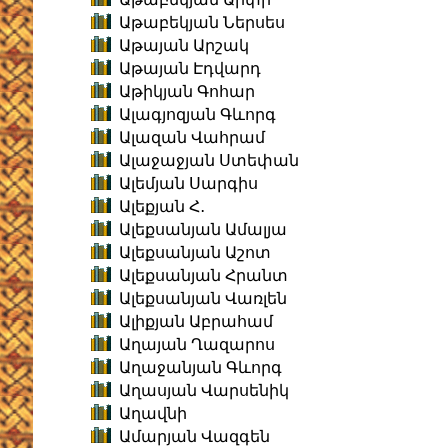
Աթաբեկյան Ներսես
Աթայան Արշակ
Աթայան Էդվարդ
Աթիկյան Գոհար
Ալագյոզյան Գևորգ
Ալազան Վահրամ
Ալաջաջյան Ստեփան
Ալեմյան Սարգիս
Ալեքյան Հ․
Ալեքսանյան Ամալյա
Ալեքսանյան Աշոտ
Ալեքսանյան Հրանտ
Ալեքսանյան Վառլեն
Ալիքյան Աբրահամ
Աղայան Ղազարոս
Աղաջանյան Գևորգ
Աղասյան Վարսենիկ
Աղավնի
Ամարյան Վազգեն