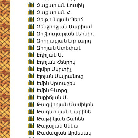
Զաքարյան Լուսիկ
Զաքարյան Հ․
Զեյթունցյան Պերճ
Զենջիրջյան Մարիամ
Զիլֆուղարյան Լեոնիդ
Զոհրաբյան Էդուարդ
Զորյան Ստեփան
Էդիլյան Ա․
Էդոյան Հենրիկ
Էլմիր Մկրտիչ
Էլոյան Մայրանուշ
Էմին Արտաշես
Էմին Գևորգ
Էսքիճյան Մ․
Թագվորյան Մամիկոն
Թադևոսյան Նարինե
Թաթիկյան Շահեն
Թալալյան Աննա
Թամազյան Արմենակ