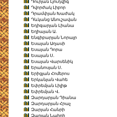
Դուրյան Լյուդվիգ
Դվորժակ Լիբոր
Դրամփյան Խաժակ
Դևկանց Անուշավան
Եդիգարյան Լիանա
Եղիայան Ա.
Ենգիբարյան Նորայր
Եսայան Աղասի
Եսայան Դորա
Եսայան Ս․
Եսայան Վարսենիկ
Երանոսյան Ս․
Երիցյան Հոմերոս
Երկանյան Վահե
Եփրեմյան Լիլիթ
Եփրեմյան Վ․
Զարդարյան Դիանա
Զարդարյան Հրաչ
Զարյան Հանրի
Զարյան Նաիրի