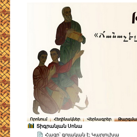
Որոնում
Հեղինակներ
Վերնագրեր
Թարգմա
Տիգրանյան Սոնա
Հացը՝ գոյական է; Կարյուխա