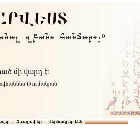
Տուն
Օգնություն
ՆԱԽԱՊԱՏՎՈՒԹՅՈՒՆՆԵՐ
թարգմանիչներ
թվեր
Ձևաչափեր
Վերնագրեր Ա-Ֆ