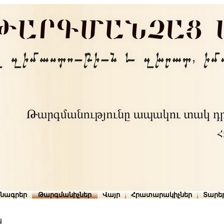
րնագրեր
Թարգմանիչներ
Վայր
Հրատարակիչներ
Տարե
կ