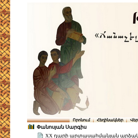
Որոնում
Հեղինակներ
Վե
Փանոսյան Սարգիս
XX դարի արտասահմանյան արձա