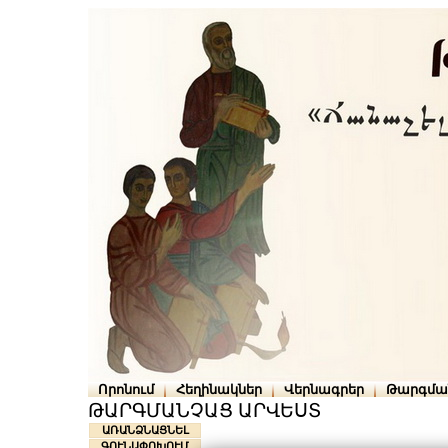
Որոնում
Հեղինակներ
Վերնագրեր
Թարգմա
ԹԱՐԳՄԱՆՉԱՑ ԱՐՎԵՍՏ
ԱՌԱՆՁՆԱՑՆԵԼ
ԳՈՒՆԱՓՈԽՈՒՄ