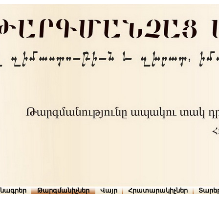
րնագրեր
Թարգմանիչներ
Վայր
Հրատարակիչներ
Տարե