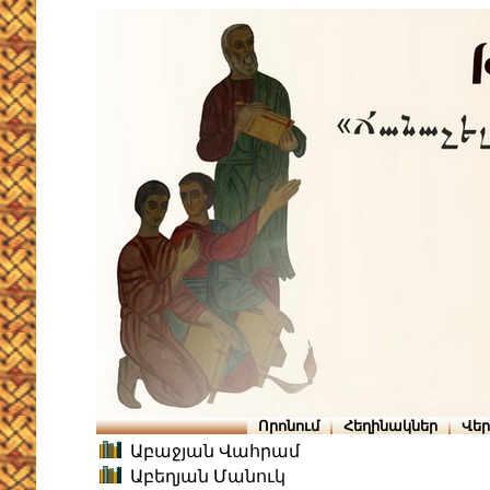
Որոնում
Հեղինակներ
Վե
Աբաջյան Վահրամ
Աբեղյան Մանուկ