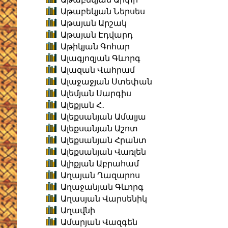
Աթաբեկյան Ներսես
Աթայան Արշակ
Աթայան Էդվարդ
Աթիկյան Գոհար
Ալագյոզյան Գևորգ
Ալազան Վահրամ
Ալաջաջյան Ստեփան
Ալեմյան Սարգիս
Ալեքյան Հ․
Ալեքսանյան Ամալյա
Ալեքսանյան Աշոտ
Ալեքսանյան Հրանտ
Ալեքսանյան Վառլեն
Ալիքյան Աբրահամ
Աղայան Ղազարոս
Աղաջանյան Գևորգ
Աղասյան Վարսենիկ
Աղավնի
Ամարյան Վազգեն