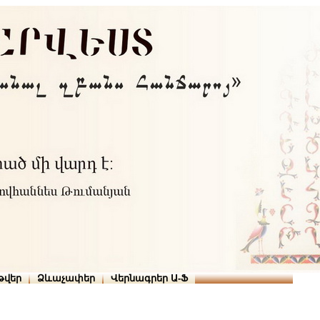
Տուն
Օգնություն
ՆԱԽԱՊԱՏՎՈՒԹՅՈՒՆՆԵՐ
թարգմանիչներ
թվեր
Ձևաչափեր
Վերնագրեր Ա-Ֆ