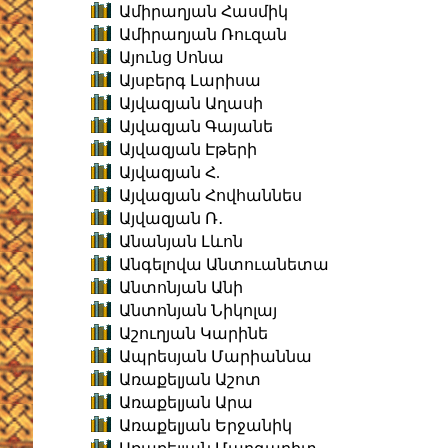
Ամիրաղյան Հասմիկ
Ամիրաղյան Ռուզան
Այունց Սոնա
Այսբերգ Լարիսա
Այվազյան Աղասի
Այվազյան Գայանե
Այվազյան Էթերի
Այվազյան Հ.
Այվազյան Հովհաննես
Այվազյան Ռ․
Անանյան Լևոն
Անգելովա Անտուանետա
Անտոնյան Անի
Անտոնյան Նիկոլայ
Աշուղյան Կարինե
Ապրեսյան Մարիաննա
Առաքելյան Աշոտ
Առաքելյան Արա
Առաքելյան Երջանիկ