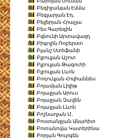
Բարոյան Սուսան
Բեգիջանյան Էմմա
Բեգլարյան Էդ․
Բեյլերյան Հրաչյա
Բես Գարեգին
Բզնունի Արտավազդ
Բիգոլին Ռոբերտո
Բլանշ Ստեֆանի
Բլբուլյան Աշոտ
Բլբուլյան Թագուհի
Բլբուլյան Լևոն
Բոդուկյան Հովհաննես
Բոյամյան Լիլիթ
Բոյաջյան Արուս
Բոյաջյան Զավեն
Բոյաջյան Լևոն
Բոշնաղյան Մ․
Բոստանջյան Անահիտ
Բոտանովա Կատերինա
Բորյան Գուրգեն