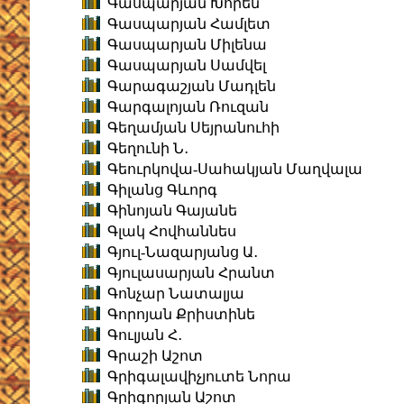
Գասպարյան Խորեն
Գասպարյան Համլետ
Գասպարյան Միլենա
Գասպարյան Սամվել
Գարագաշյան Մադլեն
Գարգալոյան Ռուզան
Գեղամյան Սեյրանուհի
Գեղունի Ն․
Գեուրկովա-Սահակյան Մաղվալա
Գիլանց Գևորգ
Գինոյան Գայանե
Գլակ Հովհաննես
Գյուլ-Նազարյանց Ա․
Գյուլասարյան Հրանտ
Գոնչար Նատալյա
Գորոյան Քրիստինե
Գուլյան Հ․
Գրաշի Աշոտ
Գրիգալավիչյուտե Նորա
Գրիգորյան Աշոտ