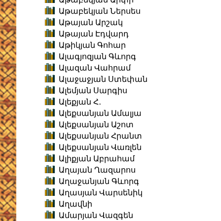
Աթաբեկյան Ներսես
Աթայան Արշակ
Աթայան Էդվարդ
Աթիկյան Գոհար
Ալագյոզյան Գևորգ
Ալազան Վահրամ
Ալաջաջյան Ստեփան
Ալեմյան Սարգիս
Ալեքյան Հ․
Ալեքսանյան Ամալյա
Ալեքսանյան Աշոտ
Ալեքսանյան Հրանտ
Ալեքսանյան Վառլեն
Ալիքյան Աբրահամ
Աղայան Ղազարոս
Աղաջանյան Գևորգ
Աղասյան Վարսենիկ
Աղավնի
Ամարյան Վազգեն