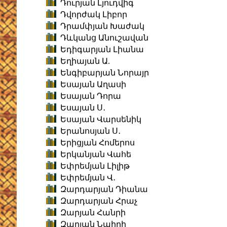
Դուրյան Լյուդվիգ
Դվորժակ Լիբոր
Դրամփյան Խաժակ
Դևկանց Անուշավան
Եդիգարյան Լիանա
Եղիայան Ա.
Ենգիբարյան Նորայր
Եսայան Աղասի
Եսայան Դորա
Եսայան Ս․
Եսայան Վարսենիկ
Երանոսյան Ս․
Երիցյան Հոմերոս
Երկանյան Վահե
Եփրեմյան Լիլիթ
Եփրեմյան Վ․
Զարդարյան Դիանա
Զարդարյան Հրաչ
Զարյան Հանրի
Զարյան Նաիրի