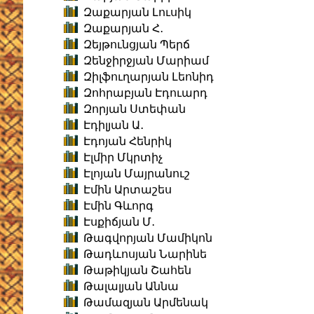
Զաքարյան Լուսիկ
Զաքարյան Հ․
Զեյթունցյան Պերճ
Զենջիրջյան Մարիամ
Զիլֆուղարյան Լեոնիդ
Զոհրաբյան Էդուարդ
Զորյան Ստեփան
Էդիլյան Ա․
Էդոյան Հենրիկ
Էլմիր Մկրտիչ
Էլոյան Մայրանուշ
Էմին Արտաշես
Էմին Գևորգ
Էսքիճյան Մ․
Թագվորյան Մամիկոն
Թադևոսյան Նարինե
Թաթիկյան Շահեն
Թալալյան Աննա
Թամազյան Արմենակ