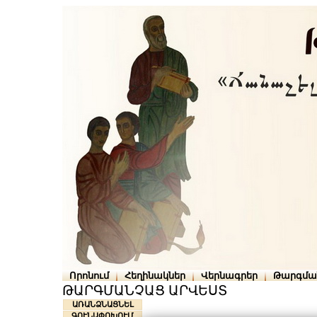
Որոնում
Հեղինակներ
Վերնագրեր
Թարգմա
ԹԱՐԳՄԱՆՉԱՑ ԱՐՎԵՍՏ
ԱՌԱՆՁՆԱՑՆԵԼ
ԳՈՒՆԱՓՈԽՈՒՄ