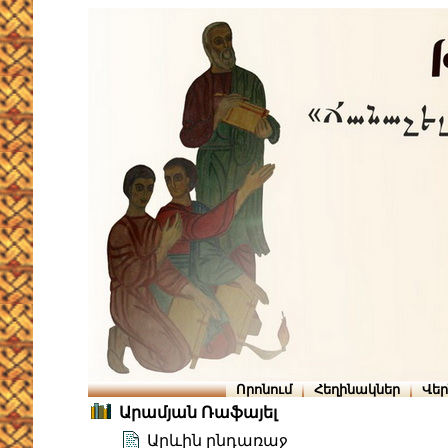
Որոնում
Հեղինակներ
Վե
Արամյան Ռաֆայել
Արևին ընդառաջ