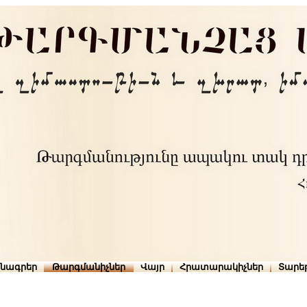
րնագրեր
Թարգմանիչներ
Վայր
Հրատարակիչներ
Տարե