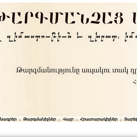
րնագրեր
Թարգմանիչներ
Վայր
Հրատարակիչներ
Տարե