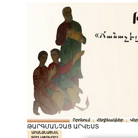
Որոնում
Հեղինակներ
Վե
ԹԱՐԳՄԱՆՉԱՑ ԱՐՎԵՍՏ
ԱՌԱՆՁՆԱՑՆԵԼ
ԳՈՒՆԱՓՈԽՈՒՄ