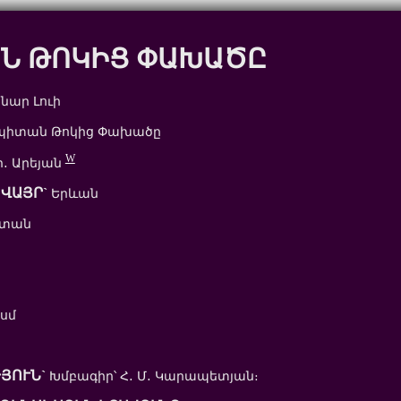
Ն ԹՈԿԻՑ ՓԱԽԱԾԸ
նար Լուի
իտան Թոկից Փախածը
W
․ Արեյան
ՎԱՅՐ`
Երևան
ստան
 սմ
ՅՈՒՆ`
Խմբագիր՝ Հ․ Մ․ Կարապետյան։