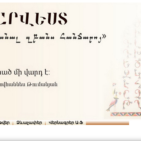
Տուն
Օգնություն
ՆԱԽԱՊԱՏՎՈՒԹՅՈՒՆՆԵՐ
թվեր
Ձևաչափեր
Վերնագրեր Ա-Ֆ