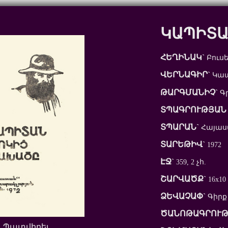
ԿԱՊԻՏԱ
ՀԵՂԻՆԱԿ`
Բուսե
ՎԵՐՆԱԳԻՐ`
Կապ
ԹԱՐԳՄԱՆԻՉ`
Գր
ՏՊԱԳՐՈՒԹՅԱՆ 
ՏՊԱՐԱՆ`
Հայա
ՏԱՐԵԹԻՎ`
1972
ԷՋ`
359, 2 չհ.
ՇԱՐՎԱԾՔ`
16x10
ՁԵՎԱՉԱՓ`
Գիրք
ԾԱՆՈԹԱԳՐՈՒԹ
Պատվիրել