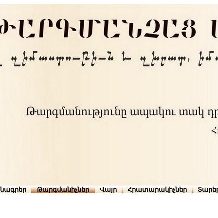
րնագրեր
Թարգմանիչներ
Վայր
Հրատարակիչներ
Տարե