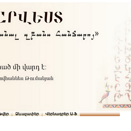
Տուն
Օգնություն
ՆԱԽԱՊԱՏՎՈՒԹՅՈՒՆՆԵՐ
թարգմանիչներ
թվեր
Ձևաչափեր
Վերնագրեր Ա-Ֆ