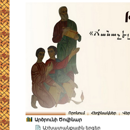
Որոնում
Հեղինակներ
Վե
Արծրունի Ծովինար
Աշխատանքային երգեր