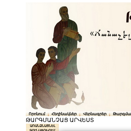
Որոնում
Հեղինակներ
Վերնագրեր
Թարգմա
ԹԱՐԳՄԱՆՉԱՑ ԱՐՎԵՍՏ
ԱՌԱՆՁՆԱՑՆԵԼ
ԳՈՒՆԱՓՈԽՈՒՄ