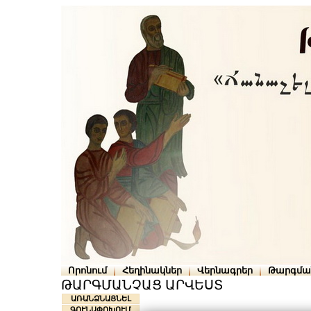
Որոնում
Հեղինակներ
Վերնագրեր
Թարգմա
ԹԱՐԳՄԱՆՉԱՑ ԱՐՎԵՍՏ
ԱՌԱՆՁՆԱՑՆԵԼ
ԳՈՒՆԱՓՈԽՈՒՄ