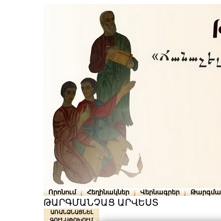
Որոնում
Հեղինակներ
Վերնագրեր
Թարգմա
ԹԱՐԳՄԱՆՉԱՑ ԱՐՎԵՍՏ
ԱՌԱՆՁՆԱՑՆԵԼ
ԳՈՒՆԱՓՈԽՈՒՄ