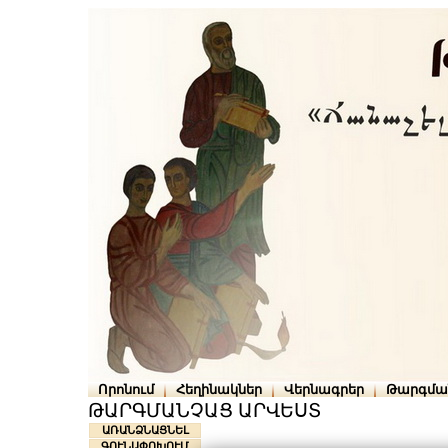
Որոնում
Հեղինակներ
Վերնագրեր
Թարգմա
ԹԱՐԳՄԱՆՉԱՑ ԱՐՎԵՍՏ
ԱՌԱՆՁՆԱՑՆԵԼ
ԳՈՒՆԱՓՈԽՈՒՄ