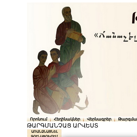
Որոնում
Հեղինակներ
Վերնագրեր
Թարգմա
ԹԱՐԳՄԱՆՉԱՑ ԱՐՎԵՍՏ
ԱՌԱՆՁՆԱՑՆԵԼ
ԳՈՒՆԱՓՈԽՈՒՄ