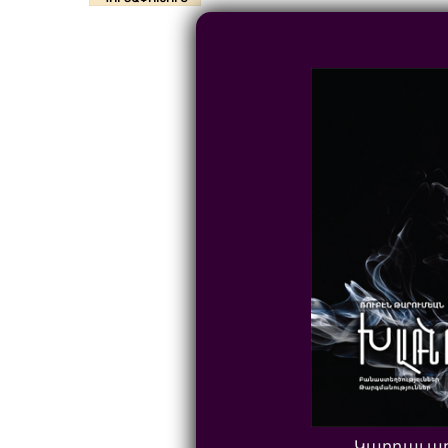
Կարդալ ա