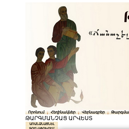
Որոնում
Հեղինակներ
Վերնագրեր
Թարգմա
ԹԱՐԳՄԱՆՉԱՑ ԱՐՎԵՍՏ
ԱՌԱՆՁՆԱՑՆԵԼ
ԳՈՒՆԱՓՈԽՈՒՄ