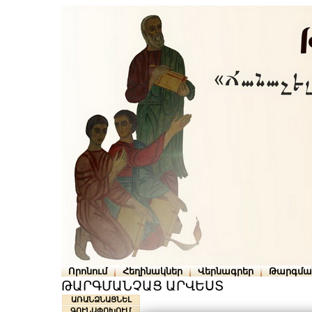
Որոնում
Հեղինակներ
Վերնագրեր
Թարգմա
ԹԱՐԳՄԱՆՉԱՑ ԱՐՎԵՍՏ
ԱՌԱՆՁՆԱՑՆԵԼ
ԳՈՒՆԱՓՈԽՈՒՄ