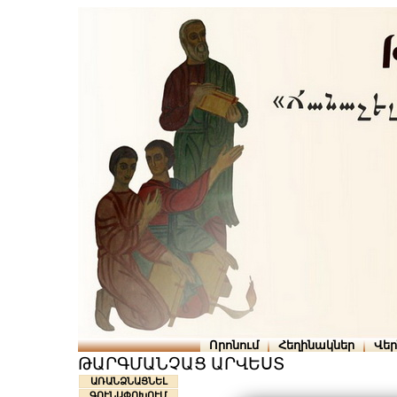
Որոնում
Հեղինակներ
Վե
ԹԱՐԳՄԱՆՉԱՑ ԱՐՎԵՍՏ
ԱՌԱՆՁՆԱՑՆԵԼ
ԳՈՒՆԱՓՈԽՈՒՄ