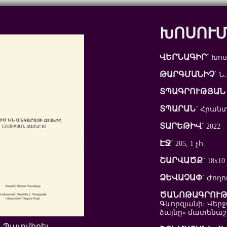
ԽՈՍՈՒՄ
ՎԵՐՆԱԳԻՐ`
Խոս
ԹԱՐԳՄԱՆԻՉ`
Ն․
ՏՊԱԳՐՈՒԹՅԱՆ 
ՏՊԱՐԱՆ`
Հրանտ 
ՏԱՐԵԹԻՎ`
2022
ԷՋ`
205, 1 չհ.
ՇԱՐՎԱԾՔ`
18x10
ՁԵՎԱՉԱՓ`
Ժողո
ԾԱՆՈԹԱԳՐՈՒԹ
Գևորգյանի։ Վերջ
ձայնը» մատենաշար
Պատվիրել