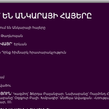
 ԵՆ ԱՆԿԱՐԱՅԻ ՀԱՅԵՐԸ
ում են Անկարայի հայերը
 Թադևոսյան
ՎԱՅՐ`
Երևան
Դինք հիմնարկ հրատարակչություն
 սմ
վածու
ՅՈՒՆ`
Կազմող՝ Ֆերդա Բալանջար։ Նախաբանը՝ Ռայմոնդ Հ
աբանը՝ Օզգյուր Բալի։ Խմբագիր՝ Անժելա Ավագյան։ «Լռությ
, III։