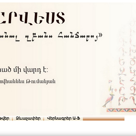
Տուն
Օգնություն
ՆԱԽԱՊԱՏՎՈՒԹՅՈՒՆՆԵՐ
թվեր
Ձևաչափեր
Վերնագրեր Ա-Ֆ