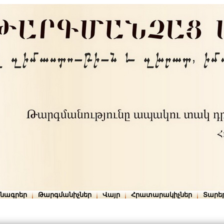
րնագրեր
Թարգմանիչներ
Վայր
Հրատարակիչներ
Տարե