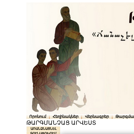
Որոնում
Հեղինակներ
Վերնագրեր
Թարգմա
ԹԱՐԳՄԱՆՉԱՑ ԱՐՎԵՍՏ
ԱՌԱՆՁՆԱՑՆԵԼ
ԳՈՒՆԱՓՈԽՈՒՄ