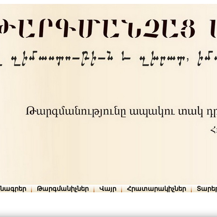
րնագրեր
Թարգմանիչներ
Վայր
Հրատարակիչներ
Տարե