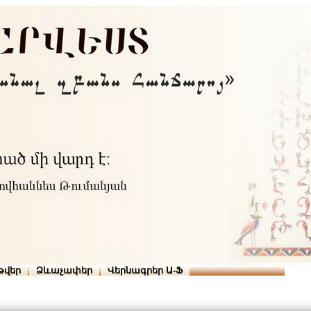
Տուն
Օգնություն
ՆԱԽԱՊԱՏՎՈՒԹՅՈՒՆՆԵՐ
թվեր
Ձևաչափեր
Վերնագրեր Ա-Ֆ