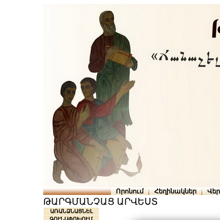
Որոնում
Հեղինակներ
Վե
ԹԱՐԳՄԱՆՉԱՑ ԱՐՎԵՍՏ
ԱՌԱՆՁՆԱՑՆԵԼ
ԳՈՒՆԱՓՈԽՈՒՄ