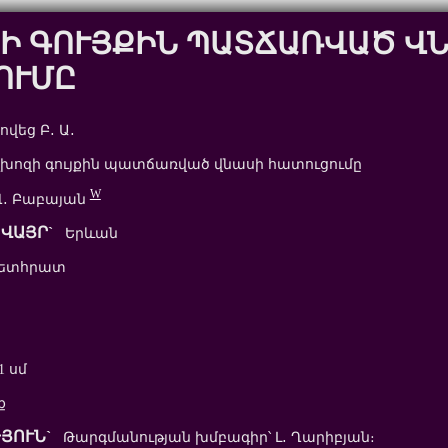
Ի ԳՈՒՅՔԻՆ ՊԱՏՃԱՌՎԱԾ Վ
ՈՒՄԸ
վեց Բ․ Ա․
խոզի գույքին պատճառված վնասի հատուցումը
W
․ Բաբայան
ՎԱՅՐ`
Երևան
ետհրատ
1 սմ
ք
ՅՈՒՆ`
Թարգմանության խմբագիր՝ Լ․ Ղարիբյան։