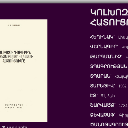
ԿՈԼԽՈԶ
ՀԱՏՈՒՑ
ՀԵՂԻՆԱԿ`
Լիսկո
ՎԵՐՆԱԳԻՐ`
Կոլ
ԹԱՐԳՄԱՆԻՉ`
Վ
ՏՊԱԳՐՈՒԹՅԱՆ 
ՏՊԱՐԱՆ`
Հայպ
ՏԱՐԵԹԻՎ`
1952
ԷՋ`
51, 5 չհ.
ՇԱՐՎԱԾՔ՝
17X1
ՁԵՎԱՉԱՓ`
Գիր
ԾԱՆՈԹԱԳՐՈՒԹ
Պատվիրել