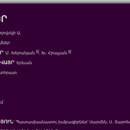
ԵՐ
ովսկի Ա․
մներ
W
W
Ր`
Մ․ Խերանյան
, Խ․ Հրաչյան
ՎԱՅՐ`
Երևան
ետհրատ
սմ
ՅՈՒՆ`
Պատասխանատու խմբագիրներ՝ Սարմեն, Ս․ Տարոն