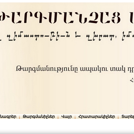
րնագրեր
Թարգմանիչներ
Վայր
Հրատարակիչներ
Տարե