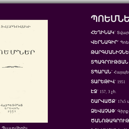
ՊՈԵՄՆ
ՀԵՂԻՆԱԿ`
Տվարդ
ՎԵՐՆԱԳԻՐ`
Պոե
ԹԱՐԳՄԱՆԻՉՆԵ
ՏՊԱԳՐՈՒԹՅԱՆ 
ՏՊԱՐԱՆ`
Հայպ
ՏԱՐԵԹԻՎ`
1951
ԷՋ`
157, 3 չհ.
ՇԱՐՎԱԾՔ`
17x5 
ՁԵՎԱՉԱՓ`
Գիրք
ԾԱՆՈԹԱԳՐՈՒԹ
Պատվիրել