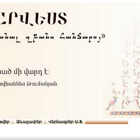
Տուն
Օգնություն
ՆԱԽԱՊԱՏՎՈՒԹՅՈՒՆՆԵՐ
թվեր
Ձևաչափեր
Վերնագրեր Ա-Ֆ