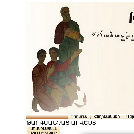
Որոնում
Հեղինակներ
Վե
ԹԱՐԳՄԱՆՉԱՑ ԱՐՎԵՍՏ
ԱՌԱՆՁՆԱՑՆԵԼ
ԳՈՒՆԱՓՈԽՈՒՄ