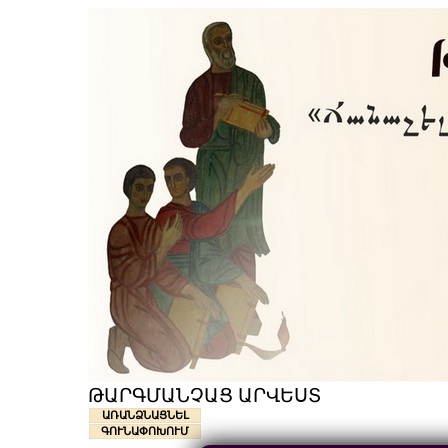
ԹԱՐԳՄԱՆՉԱՑ ԱՐՎԵՍՏ
ԱՌԱՆՁՆԱՑՆԵԼ
ԳՈՒՆԱՓՈԽՈՒՄ