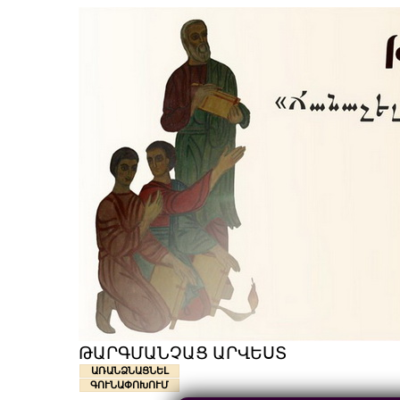
ԹԱՐԳՄԱՆՉԱՑ ԱՐՎԵՍՏ
ԱՌԱՆՁՆԱՑՆԵԼ
ԳՈՒՆԱՓՈԽՈՒՄ