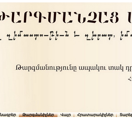
րնագրեր
Թարգմանիչներ
Վայր
Հրատարակիչներ
Տարե