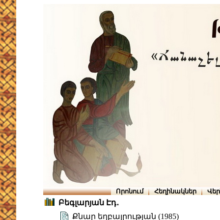
Որոնում
Հեղինակներ
Վե
Բեգլարյան Էդ․
Քնար եղբայրության (1985)