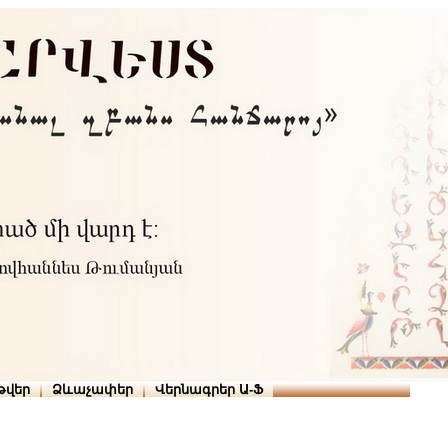
Տուն
Օգնություն
ՆԱԽԱՊԱՏՎՈՒԹՅՈՒՆՆԵՐ
թարգմանիչներ
թվեր
Ձևաչափեր
Վերնագրեր Ա-Ֆ