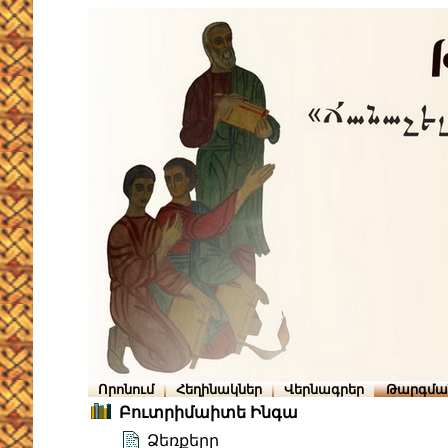
Որոնում
Հեղինակներ
Վերնագրեր
Թարգմա
Բուտրիմաիտե Ինգա
Ձեռքերը