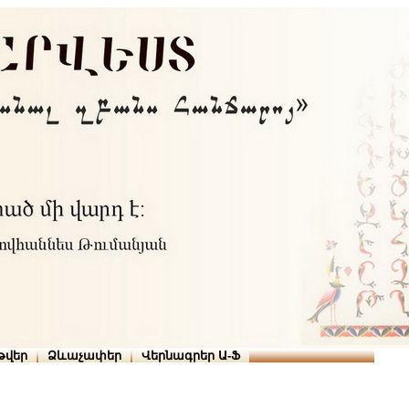
Տուն
Օգնություն
ՆԱԽԱՊԱՏՎՈՒԹՅՈՒՆՆԵՐ
թարգմանիչներ
թվեր
Ձևաչափեր
Վերնագրեր Ա-Ֆ