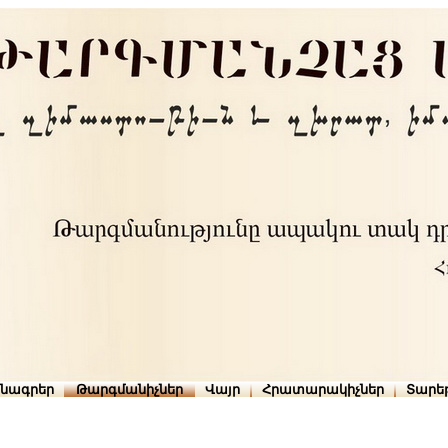
րնագրեր
Թարգմանիչներ
Վայր
Հրատարակիչներ
Տարե