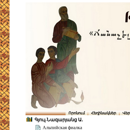
Որոնում
Հեղինակներ
Վե
Գյուլ-Նազարյանց Ա․
Альпийская фиалка