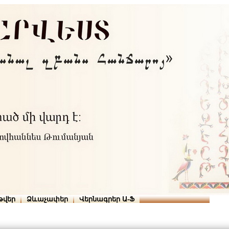
Տուն
Օգնություն
ՆԱԽԱՊԱՏՎՈՒԹՅՈՒՆՆԵՐ
թվեր
Ձևաչափեր
Վերնագրեր Ա-Ֆ