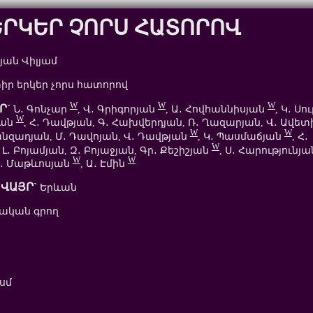
ԵՐԿԵՐ ՉՈՐՍ ՀԱՏՈՐՈՎ
ան Վիլյամ
իր երկեր չորս հատորով
W
W
W
Ր`
Ն․ Գոնչար
, Վ․ Գրիգորյան
, Ա․ Հովհաննիսյան
, Կ․ Սո
W
յան
, Հ․ Դավթյան, Գ․ Հախվերդյան, Ռ․ Ղազարյան, Վ․ Ավետ
W
W
անզադյան, Մ․ Դավոյան, Վ․ Դավթյան
, Կ․ Պասմաճյան
, Հ․
W
, Լ․ Բոյամյան, Զ․ Բոյաջյան, Գր․ Քեշիշյան
, Ս․ Հարությունյ
W
W
ր․ Մաթևոսյան
, Ա․ Էմին
ՎԱՅՐ`
Երևան
ական գրող
 սմ