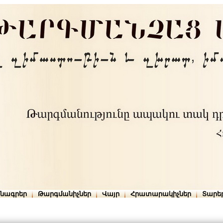
րնագրեր
Թարգմանիչներ
Վայր
Հրատարակիչներ
Տարե