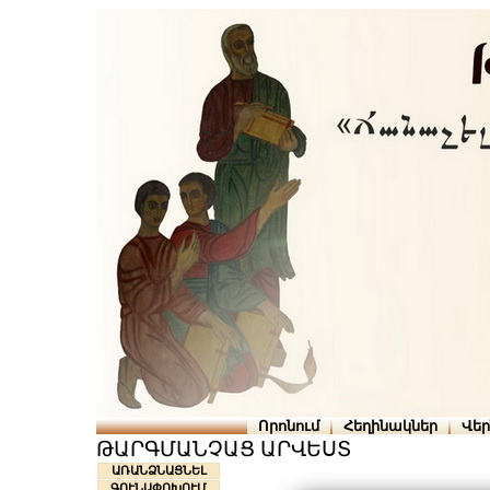
Որոնում
Հեղինակներ
Վե
ԹԱՐԳՄԱՆՉԱՑ ԱՐՎԵՍՏ
ԱՌԱՆՁՆԱՑՆԵԼ
ԳՈՒՆԱՓՈԽՈՒՄ