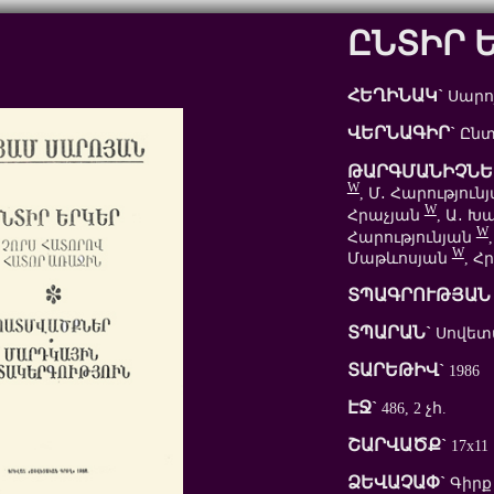
ԸՆՏԻՐ 
ՀԵՂԻՆԱԿ`
Սարոյ
ՎԵՐՆԱԳԻՐ`
Ընտ
ԹԱՐԳՄԱՆԻՉՆԵ
W
, Մ․ Հարություն
W
Հրաչյան
, Ա․ Խ
W
Հարությունյան
W
Մաթևոսյան
, Հ
ՏՊԱԳՐՈՒԹՅԱՆ 
ՏՊԱՐԱՆ`
Սովետ
ՏԱՐԵԹԻՎ`
1986
ԷՋ`
486, 2 չհ.
ՇԱՐՎԱԾՔ`
17x11
ՁԵՎԱՉԱՓ`
Գիրք