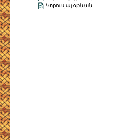
Կորուսյալ օթևան