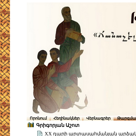
Որոնում
Հեղինակներ
Վերնագրեր
Թարգմա
Գրիգորյան Աշոտ
XX դարի արտասահմանյան արձա