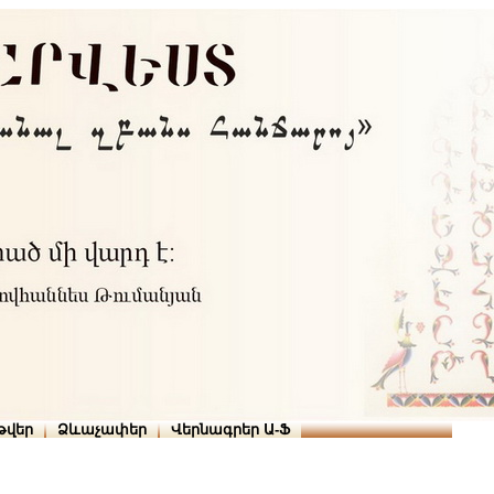
Տուն
Օգնություն
ՆԱԽԱՊԱՏՎՈՒԹՅՈՒՆՆԵՐ
թարգմանիչներ
թվեր
Ձևաչափեր
Վերնագրեր Ա-Ֆ