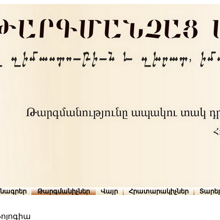
րնագրեր
Թարգմանիչներ
Վայր
Հրատարակիչներ
Տարե
թոլոգիա