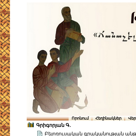
Որոնում
Հեղինակներ
Վե
Գրիգորյան Գ․
Բելոռուսական գրականության ան