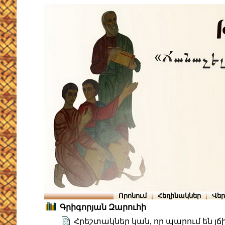
Որոնում
Հեղինակներ
Վե
Գրիգորյան Զարուհի
Հրեշտակներ կան, որ պարում են լճ