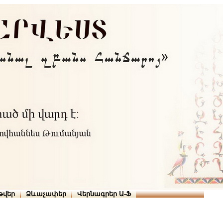
Տուն
Օգնություն
ՆԱԽԱՊԱՏՎՈՒԹՅՈՒՆՆԵՐ
թարգմանիչներ
թվեր
Ձևաչափեր
Վերնագրեր Ա-Ֆ