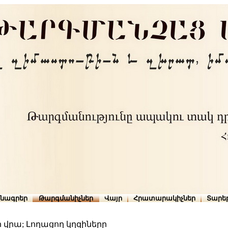
րնագրեր
Թարգմանիչներ
Վայր
Հրատարակիչներ
Տարե
ի վրա; Լողացող կղզիները