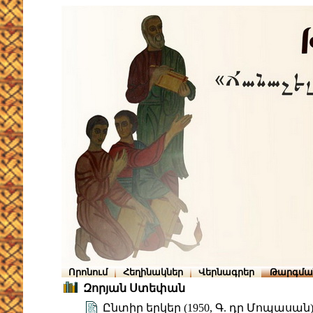
Որոնում
Հեղինակներ
Վերնագրեր
Թարգմա
Զորյան Ստեփան
Ընտիր երկեր (1950, Գ. դը Մոպասան